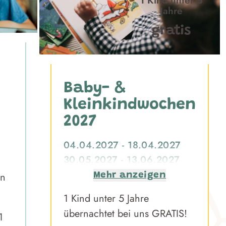
1 Kind unter 5
Jahre
gratis
Baby- &
Kleinkindwochen
2027
04.04.2027 - 18.04.2027
30.05.2027 - 13.06.2027
12.09.2027 - 03.10.2027
en
Mehr anzeigen
07.11.2027 - 28.11.2027
1 Kind unter 5 Jahre
übernachtet bei uns GRATIS!
1