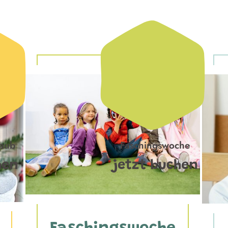
laub
Faschingswoche
hen
jetzt buchen