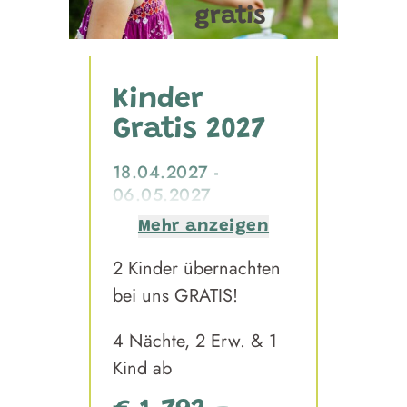
gratis
Kinder
Gratis 2027
18.04.2027 -
06.05.2027
13.06.2027 -
Mehr anzeigen
11.07.2027
2 Kinder übernachten
05.09.2027 -
12.09.2027
bei uns GRATIS!
4 Nächte, 2 Erw. & 1
Kind ab