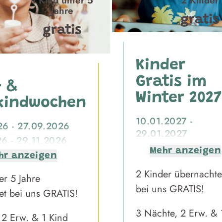
1 Kind unter 5
2 Kinder
Jahre
gratis
gratis
Kinder
Gratis im
 &
Winter 2027
kindwochen
10.01.2027 -
26 - 27.09.2026
29.01.2027
6 - 29.11.2026
14.02.2027 -
Mehr anzeigen
hr anzeigen
28.02.2027
2 Kinder übernacht
er 5 Jahre
bei uns GRATIS!
et bei uns GRATIS!
3 Nächte, 2 Erw. & 
 2 Erw. & 1 Kind